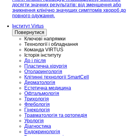
досягти значних результатів: від зменшення або
зникнення клінічно значущих симптомів хвороб до
повного одужання.
Інститут Virtus
Повернутися
Ключові напрямки
Технології і обладнання
Команда VIRTUS
Історія інституту
До і після
Пластична хірургія
Отоларингологія
Клітинні технології SmartCell
Дерматологія
Естетична медицина
Офтальмологія
Трихологія
Флебологія
Гінекологія
Травматологія та ортопедія
Урологія
Діагностика
Ендокринологія