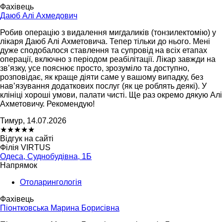
Фахівець
Даюб Алі Ахмедович
Робив операцію з видалення мигдаликів (тонзилектомію) у
лікаря Даюб Алі Ахметовича. Тепер тільки до нього. Мені
дуже сподобалося ставлення та супровід на всіх етапах
операції, включно з періодом реабілітації. Лікар завжди на
зв’язку, усе пояснює просто, зрозуміло та доступно,
розповідає, як краще діяти саме у вашому випадку, без
нав’язування додаткових послуг (як це роблять деякі). У
клініці хороші умови, палати чисті. Ще раз окремо дякую Алі
Ахметовичу. Рекомендую!
Тимур, 14.07.2026
★
★
★
★
★
Відгук на сайті
Філія VIRTUS
Одеса, Суднобудівна, 1Б
Напрямок
Отоларингологія
Фахівець
Піонтковська Марина Борисівна