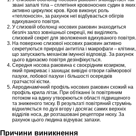
звані запалі тіла – сплетіння кровоносних судин в яких
активно циркулює кров. Кров виконує роль
«теплоносія», за рахунок неї відбувається обігрів
вдихуваного повітря.
У слизовій оболонці носових раковин знаходиться
безліч залоз зовнішньої секреції, які виділяють
слизовий секрет для зволоження вдихуваного повітря.
На поверхню слизової носових раковин активно
секретуються природні антитіла і макрофаги – клітини,
що запускають механізм імунної відповіді. За рахунок
цього вдихаємо повітря дезінфікується.
Середня носова раковина є своєрідним козирком,
який прикриває і захищає вивідні отвори гайморової
пазухи, лобової пазухи і більшості осередків
гратчастої кістки.
Аеродинамічний профіль носових раковин схожий на
профіль крила літак. При обтіканні їх повітряним
потоком на вдиху утворюються області підвищеного
та зниженого тиску. В результаті повітряний струмінь
відхиляється по дузі вгору і досягає самих верхніх
відділів носа, де розташовані рецептори нюху. За
рахунок цього людина відчуває запахи.
Причини виникнення