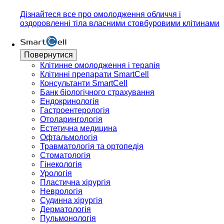
Дізнайтеся все про омолодження обличчя і
оздоровленні тіла власними стовбуровими клітинами
Повернутися
Клітинне омолодження і терапія
Клітинні препарати SmartCell
Консультанти SmartCell
Банк бiологiчного страхування
Ендокринологія
Гастроентерологія
Отоларингологія
Естетична медицина
Офтальмологія
Травматологія та ортопедія
Стоматологія
Гінекологія
Урологія
Пластична хірургія
Неврологія
Судинна хірургія
Дерматологія
Пульмонологія