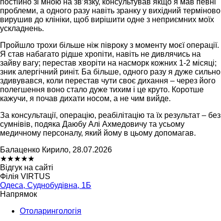
постійно зі мною на зв’язку, консультував якщо я мав певні
проблеми, а одного разу навіть зранку у вихідний терміново
вирушив до клініки, щоб вирішити одне з неприємних моїх
ускладнень.
Пройшло трохи більше ніж півроку з моменту моєї операції.
Я став набагато рідше хропіти, навіть не дивлячись на
зайву вагу; перестав хворіти на насморк кожних 1-2 місяці;
зник алергічний риніт. Ба більше, одного разу я дуже сильно
здивувався, коли перестав чути своє дихання – через його
полегшення воно стало дуже тихим і це круто. Коротше
кажучи, я почав дихати носом, а не чим вийде.
За консультації, операцію, реабілітацію та їх результат – без
сумнівів, подяка Даюбу Алі Ахмедовичу та усьому
медичному персоналу, який йому в цьому допомагав.
Балаценко Кирило, 28.07.2026
★
★
★
★
★
Відгук на сайті
Філія VIRTUS
Одеса, Суднобудівна, 1Б
Напрямок
Отоларингологія