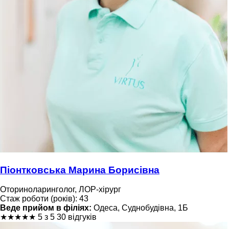
Піонтковська Марина Борисівна
Оториноларинголог, ЛОР-хірург
Стаж роботи (років): 43
Веде прийом в філіях:
Одеса, Суднобудівна, 1Б
★
★
★
★
★
5 з 5
30 відгуків