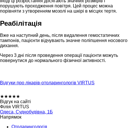
Іноді ці розростання досягають значних розмірів і
порушують проходження повітря. Цей процес можна
порівняти з утворенням мозолі на шкірі в місцях тертя.
Реабілітація
Вже на наступний день, після видалення гемостатичних
тампонів, пацієнти відчувають значне поліпшення носового
дихання.
Через 3 дні після проведення операції пацієнти можуть
повернутися до нормального фізичної активності.
Відгуки про лікарів-отоларингологів VIRTUS
★
★
★
★
★
Відгук на сайті
Філія VIRTUS
Одеса, Суднобудівна, 1Б
Напрямок
Отоларингологія