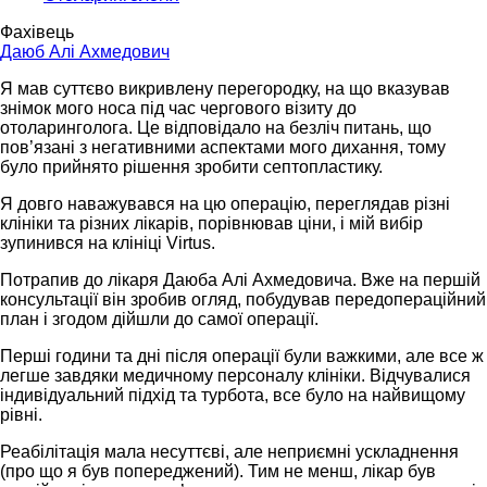
Фахівець
Даюб Алі Ахмедович
Я мав суттєво викривлену перегородку, на що вказував
знімок мого носа під час чергового візиту до
отоларинголога. Це відповідало на безліч питань, що
пов’язані з негативними аспектами мого дихання, тому
було прийнято рішення зробити септопластику.
Я довго наважувався на цю операцію, переглядав різні
клініки та різних лікарів, порівнював ціни, і мій вибір
зупинився на клініці Virtus.
Потрапив до лікаря Даюба Алі Ахмедовича. Вже на першій
консультації він зробив огляд, побудував передопераційний
план і згодом дійшли до самої операції.
Перші години та дні після операції були важкими, але все ж
легше завдяки медичному персоналу клініки. Відчувалися
індивідуальний підхід та турбота, все було на найвищому
рівні.
Реабілітація мала несуттєві, але неприємні ускладнення
(про що я був попереджений). Тим не менш, лікар був