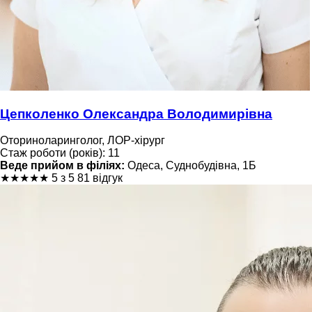
Цепколенко Олександра Володимирівна
Оториноларинголог, ЛОР-хірург
Стаж роботи (років): 11
Веде прийом в філіях:
Одеса, Суднобудівна, 1Б
★
★
★
★
★
5 з 5
81 відгук