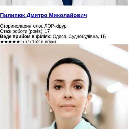
Пилипюк Дмитро Миколайович
Оториноларинголог, ЛОР-хірург
Стаж роботи (років): 17
Веде прийом в філіях:
Одеса, Суднобудівна, 1Б
★
★
★
★
★
5 з 5
152 відгуки