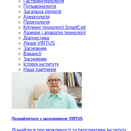
Гастроентерологія
Пульмонологія
Загальна хірургія
Алергологія
Проктологія
Клітинні технології SmartCell
Лазерні і апаратні технології
Діагностика
Лікарі VIRTUS
Засновник
Вакансії
Засновник
Історія інституту
Наші партнери
Познайомтеся з засновником VIRTUS
Дізнайтеся про можливості та перспективи Інституту