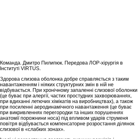
Команда. Дмитро Пилипюк. Передова ЛОР-хірургія в
Інституті VIRTUS.
Здорова слизова оболонка добре справляється з таким
навантаженням і ніяких структурних змін в ній не
відбувається. При хронічному запаленні слизової оболонки
(це буває при алергії, частих простудних захворюваннях,
при вдиханні летючих хімікатів на виробництвах), а також
при посиленні аеродинамічного навантаження (це буває
при викривленнях перегородки та інших порушеннях
анатомії порожнини носа) під впливом ударів струменя
повітря відбувається компенсаторне розростання ділянок
слизової в «слабких зонах».