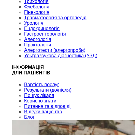
Трихологія
Флебологія
Гінекологія
Травматологія та ортопедія
Урологія
Ендокринологія
Гастроентерологія
Алергологія
Проктологія
Алерготести (алергопроби)
Ультразвукова діагностика (УЗД)
ІНФОРМАЦІЯ
ДЛЯ ПАЦІЄНТІВ
Вартість послуг
Результати (до/після)
Пошук лікаря
Корисно знати
Питання та відповіді
Відгуки пацієнтів
Блог