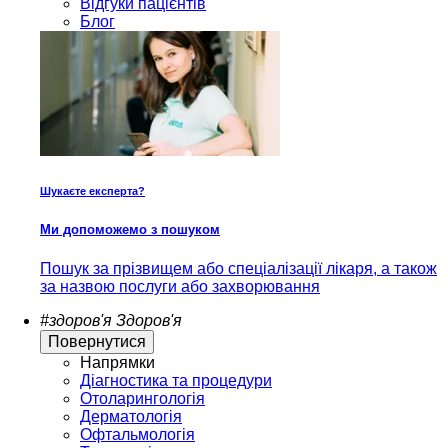
Відгуки пацієнтів
Блог
Шукаєте експерта?
Ми допоможемо з пошуком
Пошук за прізвищем або спеціалізації лікаря, а також
за назвою послуги або захворювання
#здоров'я
Здоров'я
Повернутися
Напрямки
Діагностика та процедури
Отоларингологія
Дерматологія
Офтальмологія