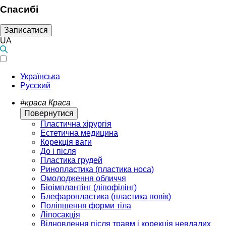
Спасибі
Записатися
UA
Українська
Русский
#краса
Краса
Повернутися
Пластична хірургія
Естетична медицина
Корекція ваги
До і після
Пластика грудей
Ринопластика (пластика носа)
Омолодження обличчя
Біоімплантінг (ліпофілінг)
Блефаропластика (пластика повік)
Поліпшення форми тіла
Ліпосакція
Відновлення після травм і корекція невдалих