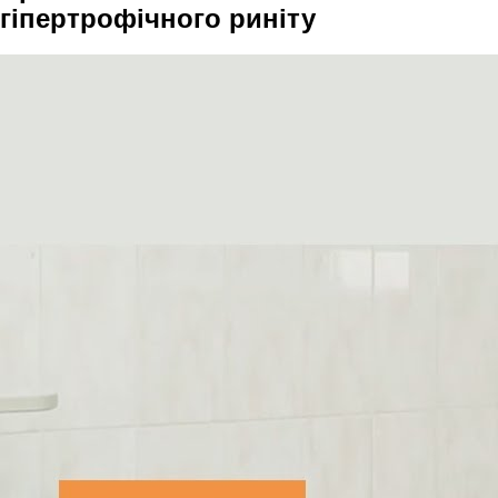
гіпертрофічного риніту