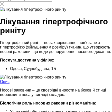
Лікування гіпертрофічного
риніту
Гіпертрофічний риніт – це захворювання, пов’язане з
гіпертрофією (збільшенням розміру) тканин, що утворюють
носові раковини, що веде до порушення носового дихання.
Послуга доступна у філіях
:
Одеса, Суднобудівна, 1Б
Опис
Носові раковини – це своєрідні вирости на боковій стінці
порожнини носа у вигляді складок.
Біологічна роль носових раковин різноманітна:
У слизовій оболонці носових раковин знаходяться так