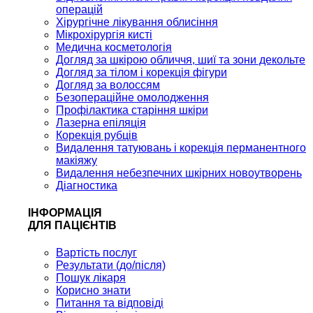
операцій
Хірургічне лікування облисіння
Мікрохірургія кисті
Медична косметологія
Догляд за шкірою обличчя, шиї та зони декольте
Догляд за тілом і корекція фігури
Догляд за волоссям
Безопераційне омолодження
Профілактика старіння шкіри
Лазерна епіляція
Корекція рубців
Видалення татуювань і корекція перманентного
макіяжу
Видалення небезпечних шкірних новоутворень
Діагностика
ІНФОРМАЦІЯ
ДЛЯ ПАЦІЄНТІВ
Вартість послуг
Результати (до/після)
Пошук лікаря
Корисно знати
Питання та відповіді