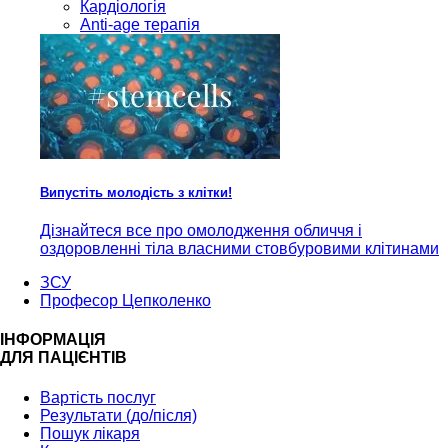
Кардiологія
Anti-age терапія
Випустіть молодість з клітки!
Дізнайтеся все про омолодження обличчя і
оздоровленні тіла власними стовбуровими клітинами
ЗСУ
Професор Цепколенко
ІНФОРМАЦІЯ
ДЛЯ ПАЦІЄНТІВ
Вартість послуг
Результати (до/після)
Пошук лікаря