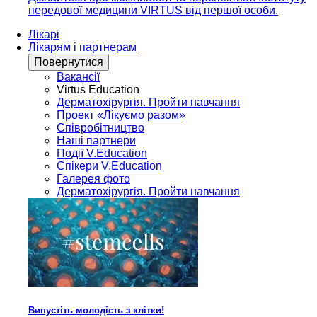
передової медицини VIRTUS від першої особи.
Лікарі
Лікарям і партнерам
Повернутися
Вакансії
Virtus Education
Дерматохірургія. Пройти навчання
Проект «Лікуємо разом»
Співробітництво
Наші партнери
Події V.Education
Спікери V.Education
Галерея фото
Дерматохірургія. Пройти навчання
Випустіть молодість з клітки!