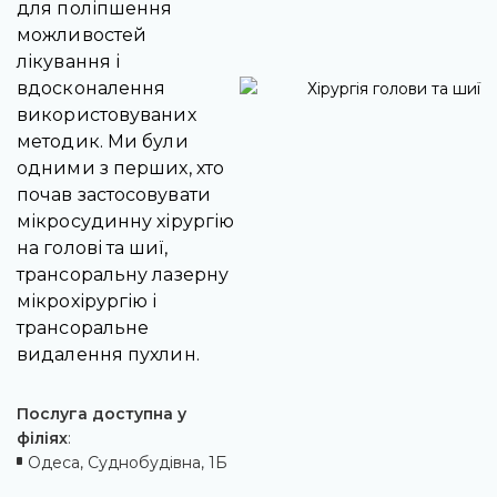
для поліпшення
можливостей
лікування і
вдосконалення
використовуваних
методик. Ми були
одними з перших, хто
почав застосовувати
мікросудинну хірургію
на голові та шиї,
трансоральну лазерну
мікрохірургію і
трансоральне
видалення пухлин.
Послуга доступна у
філіях
:
Одеса, Суднобудівна, 1Б