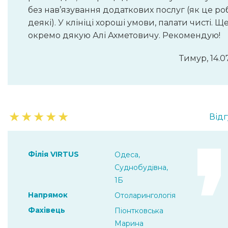
без нав’язування додаткових послуг (як це ро
деякі). У клініці хороші умови, палати чисті. Щ
окремо дякую Алі Ахметовичу. Рекомендую!
Тимур, 14.0
★
★
★
★
★
Відг
Філія VIRTUS
Одеса,
Суднобудівна,
1Б
Напрямок
Отоларингологія
Фахівець
Піонтковська
Марина