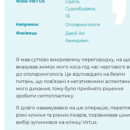
Філія VIRTUS
Одеса,
Суднобудівна,
1Б
Напрямок
Отоларингологія
Фахівець
Даюб Алі
Ахмедович
Я мав суттєво викривлену перегородку, на щ
вказував знімок мого носа під час чергового в
до отоларинголога. Це відповідало на безліч
питань, що пов’язані з негативними аспектам
мого дихання, тому було прийнято рішення
зробити септопластику.
Я довго наважувався на цю операцію, перегл
різні клініки та різних лікарів, порівнював ціни,
вибір зупинився на клініці Virtus.