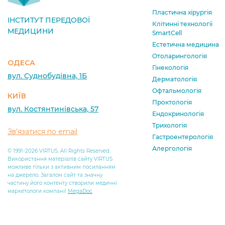
Пластична хірургія
ІНСТИТУТ ПЕРЕДОВОЇ
Клітинні технології
МЕДИЦИНИ
SmartCell
Естетична медицина
Отоларингологія
ОДЕСА
Гінекологія
вул. Суднобудівна, 1Б
Дерматологія
Офтальмологія
КИЇВ
Проктологія
вул. Костянтинівська, 57
Ендокринологія
Трихологія
Зв'язатися по email
Гастроентерологія
Алергологія
© 1991-2026 VIRTUS. All Rights Reserved.
Використання матеріалів сайту VIRTUS
можливе тільки з активним посиланням
на джерело. Загалом сайт та значну
частину його контенту створили медичні
маркетологи компанії
MegaDoc