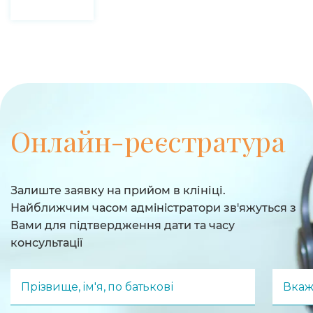
Онлайн-реєстратура
Залиште заявку на прийом в клініці.
Найближчим часом адмiнiстратори зв'яжуться з
Вами для пiдтвердження дати та часу
консультацiï
Прізвище, ім'я, по батькові
Вкаж