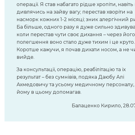
операції. Я став набагато рідше хропіти, навіть
дивлячись на зайву вагу; перестав хворіти на
насморк кожних 1-2 місяці; зник алергічний ри
Ба більше, одного разу я дуже сильно здивува
коли перестав чути своє дихання – через його
полегшення воно стало дуже тихим і це круто.
Коротше кажучи, я почав дихати носом, а не 
вийде.
За консультації, операцію, реабілітацію та їх
результат – без сумнівів, подяка Даюбу Алі
Ахмедовичу та усьому медичному персоналу,
йому в цьому допомагав.
Балаценко Кирило, 28.0