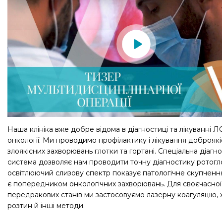
Наша клініка вже добре відома в діагностиці та лікуванні Л
онкології. Ми проводимо профілактику і лікування доброякі
злоякісних захворювань глотки та гортані. Спеціальна діагн
система дозволяє нам проводити точну діагностику ротогл
освітлюючий слизову спектр показує патологічне скупчення
є попередником онкологічних захворювань. Для своєчасної 
передракових станів ми застосовуємо лазерну коагуляцію, 
розтин й інші методи.