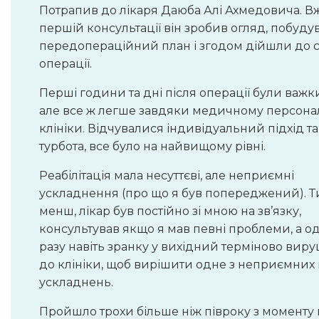
Потрапив до лікаря Даюба Алі Ахмедовича. В
першій консультації він зробив огляд, побуду
передопераційний план і згодом дійшли до с
операції.
Перші години та дні після операції були важк
але все ж легше завдяки медичному персона
клініки. Відчувалися індивідуальний підхід та
турбота, все було на найвищому рівні.
Реабілітація мала несуттєві, але неприємні
ускладнення (про що я був попереджений). Т
менш, лікар був постійно зі мною на зв’язку,
консультував якщо я мав певні проблеми, а о
разу навіть зранку у вихідний терміново вир
до клініки, щоб вирішити одне з неприємних 
ускладнень.
Пройшло трохи більше ніж півроку з моменту 