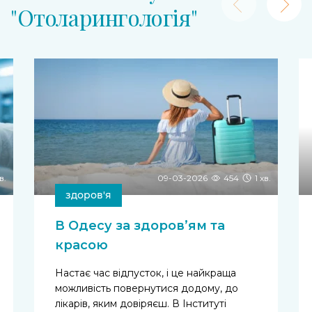
"Отоларингологія"
в.
09-03-2026
454
1 хв.
здоров'я
В Одесу за здоров’ям та
красою
Настає час відпусток, і це найкраща
можливість повернутися додому, до
лікарів, яким довіряєш. В Інституті