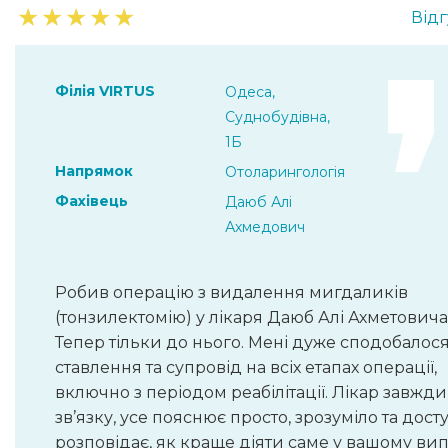
★
★
★
★
★
Відг
Філія VIRTUS
Одеса,
Суднобудівна,
1Б
Напрямок
Отоларингологія
Фахівець
Даюб Алі
Ахмедович
Робив операцію з видалення мигдаликів
(тонзилектомію) у лікаря Даюб Алі Ахметовича
Тепер тільки до нього. Мені дуже сподобалос
ставлення та супровід на всіх етапах операції,
включно з періодом реабілітації. Лікар завжди
зв’язку, усе пояснює просто, зрозуміло та дост
розповідає, як краще діяти саме у вашому вип