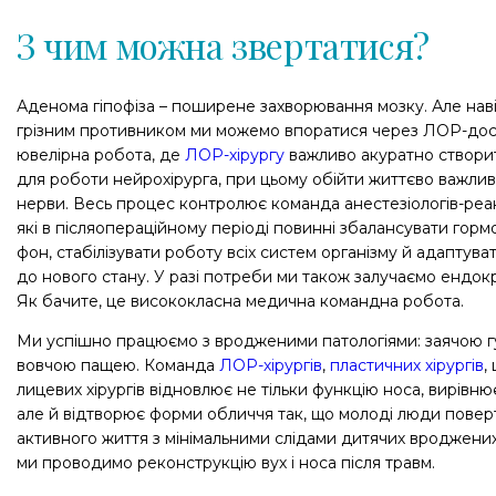
З чим можна звертатися?
Аденома гіпофіза – поширене захворювання мозку. Але наві
грізним противником ми можемо впоратися через ЛОР-дос
ювелірна робота, де
ЛОР-хірургу
важливо акуратно створи
для роботи нейрохірурга, при цьому обійти життєво важлив
нерви. Весь процес контролює команда анестезіологів-реан
які в післяопераційному періоді повинні збалансувати гор
фон, стабілізувати роботу всіх систем організму й адаптува
до нового стану. У разі потреби ми також залучаємо ендок
Як бачите, це висококласна медична командна робота.
Ми успішно працюємо з вродженими патологіями: заячою г
вовчою пащею. Команда
ЛОР-хірургів
,
пластичних хірургів
,
лицевих хірургів відновлює не тільки функцію носа, вирівню
але й відтворює форми обличчя так, що молоді люди повер
активного життя з мінімальними слідами дитячих вроджених
ми проводимо реконструкцію вух і носа після травм.