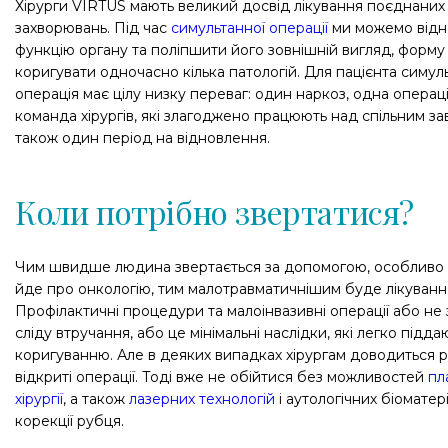
Хірурги VIRTUS мають великий досвід лікування поєднаних
захворювань. Під час
симультанної операції
ми можемо відн
функцію органу та поліпшити його зовнішній вигляд, форму 
коригувати одночасно кілька патологій. Для пацієнта симул
операція має цілу низку переваг: один наркоз, одна операці
команда хірургів, які злагоджено працюють над спільним за
також один період на відновлення.
Коли потрібно звертатися?
Чим швидше людина звертається за допомогою, особливо
йде про онкологію, тим малотравматичнішим буде лікуванн
Профілактичні процедури та малоінвазивні операції або не
сліду втручання, або це мінімальні наслідки, які легко підда
коригуванню. Але в деяких випадках хірургам доводиться 
відкриті операції. Тоді вже не обійтися без можливостей
пл
хірургії
, а також
лазерних технологій
і аутологічних біоматер
корекції рубця.