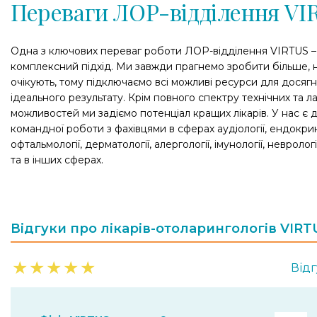
Переваги ЛОР-відділення VI
Одна з ключових переваг роботи ЛОР-відділення VIRTUS –
комплексний підхід. Ми завжди прагнемо зробити більше, н
очікують, тому підключаємо всі можливі ресурси для досяг
ідеального результату. Крім повного спектру технічних та 
можливостей ми задіємо потенціал кращих лікарів. У нас є 
командної роботи з фахівцями в сферах аудіології, ендокрин
офтальмології, дерматології, алергології, імунології, неврології
та в інших сферах.
Відгуки про лікарів-отоларингологів VIRT
★
★
★
★
★
Відг