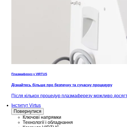
Плазмаферез у VIRTUS
Дізнайтесь більше про безпечну та сучасну процедуру
Після кількох процедур плазмаферезу можливо досягти
Інститут Virtus
Повернутися
Ключові напрямки
Технології і обладнання