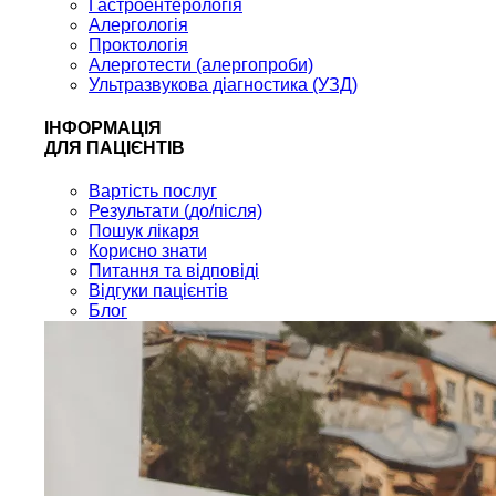
Гастроентерологія
Алергологія
Проктологія
Алерготести (алергопроби)
Ультразвукова діагностика (УЗД)
ІНФОРМАЦІЯ
ДЛЯ ПАЦІЄНТІВ
Вартість послуг
Результати (до/після)
Пошук лікаря
Корисно знати
Питання та відповіді
Відгуки пацієнтів
Блог