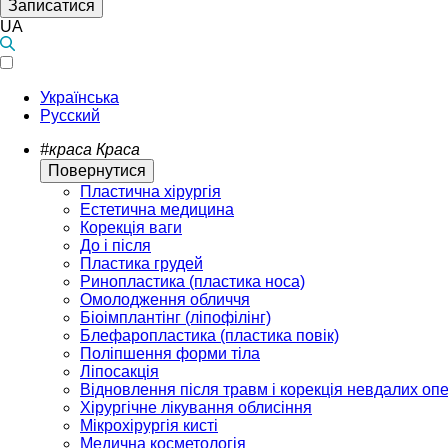
Записатися
UA
Українська
Русский
#краса
Краса
Повернутися
Пластична хірургія
Естетична медицина
Корекція ваги
До і після
Пластика грудей
Ринопластика (пластика носа)
Омолодження обличчя
Біоімплантінг (ліпофілінг)
Блефаропластика (пластика повік)
Поліпшення форми тіла
Ліпосакція
Відновлення після травм і корекція невдалих оп
Хірургічне лікування облисіння
Мікрохірургія кисті
Медична косметологія