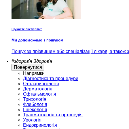
Шукаєте експерта?
Ми допоможемо з пошуком
Пошук за прізвищем або спеціалізації лікаря, а також
#здоров'я
Здоров'я
Повернутися
Напрямки
Діагностика та процедури
Отоларингологія
Дерматологія
Офтальмологія
Трихологія
Флебологія
Гінекологія
Травматологія та ортопедія
Урологія
Ендокринологія