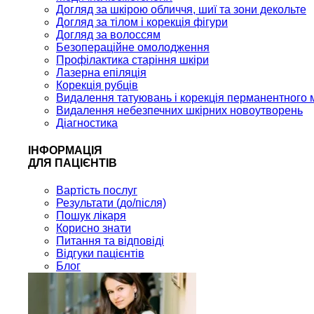
Догляд за шкірою обличчя, шиї та зони декольте
Догляд за тілом і корекція фігури
Догляд за волоссям
Безопераційне омолодження
Профілактика старіння шкіри
Лазерна епіляція
Корекція рубців
Видалення татуювань і корекція перманентного 
Видалення небезпечних шкірних новоутворень
Діагностика
ІНФОРМАЦІЯ
ДЛЯ ПАЦІЄНТІВ
Вартість послуг
Результати (до/після)
Пошук лікаря
Корисно знати
Питання та відповіді
Відгуки пацієнтів
Блог