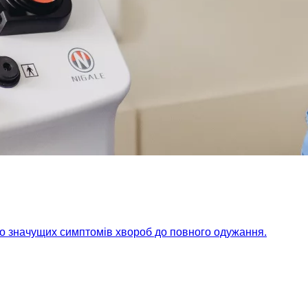
но значущих симптомів хвороб до повного одужання.