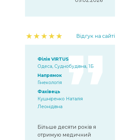
09.02.2026
★
★
★
★
★
Відгук на сайті
Філія VIRTUS
Одеса, Суднобудівна, 1Б
Напрямок
Гінекологія
Фахівець
Кушніренко Наталія
Леонідівна
Більше десяти років я
отримую медичний