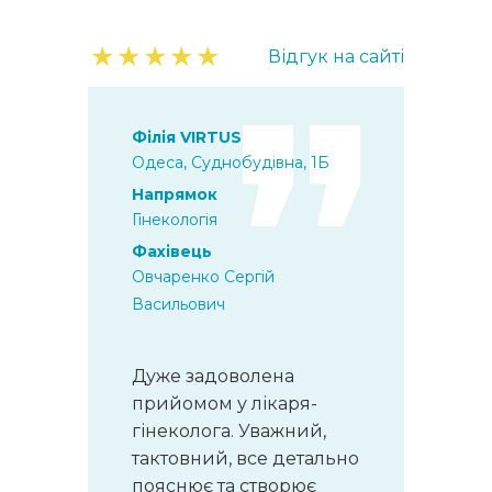
★
★
★
★
★
Відгук на сайті
Філія VIRTUS
Одеса, Суднобудівна, 1Б
Напрямок
Гінекологія
Фахівець
Овчаренко Сергій
Васильович
Дуже задоволена
прийомом у лікаря-
гінеколога. Уважний,
тактовний, все детально
пояснює та створює