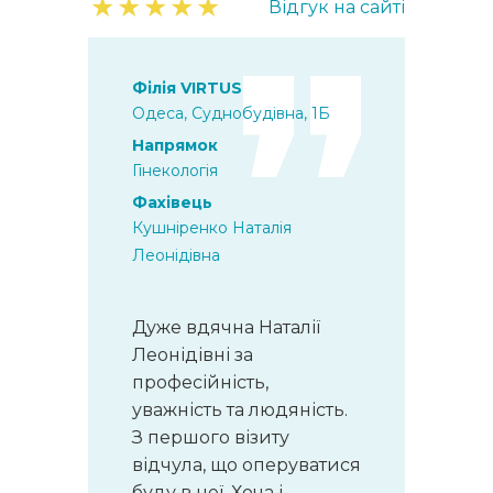
★
★
★
★
★
Відгук на сайті
Філія VIRTUS
Одеса, Суднобудівна, 1Б
Напрямок
Гінекологія
Фахівець
Кушніренко Наталія
Леонідівна
Дуже вдячна Наталії
Леонідівні за
професійність,
уважність та людяність.
З першого візиту
відчула, що оперуватися
буду в неї. Хоча і