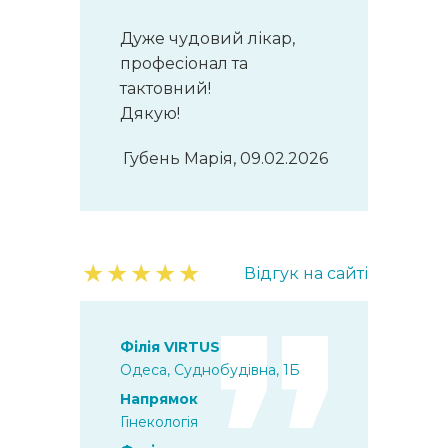
Дуже чудовий лікар,
професіонал та
тактовний!
Дякую!
Губень Марія, 09.02.2026
★
★
★
★
★
Відгук на сайті
Філія VIRTUS
Одеса, Суднобудівна, 1Б
Напрямок
Гінекологія