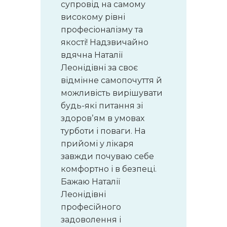
супровід на самому
високому рівні
професіоналізму та
якості! Надзвичайно
вдячна Наталії
Леонідівні за своє
відмінне самопочуття й
можливість вирішувати
будь-які питання зі
здоровʼям в умовах
турботи і поваги. На
прийомі у лікаря
завжди почуваю себе
комфортно і в безпеці.
Бажаю Наталії
Леонідівні
професійного
задоволення і