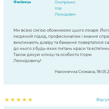
Фахівець
Онопрієнко
Ігор
Леонідович
Ми всією сім’єю обожнюємо цього лікаря. Йог
людяний підхід, професіоналізм і знання спр
викликають довіру та бажання повертатися с
до нього з будь-яких питань краси та естетики
Також дякую клініці та особисто Ігорю
Леонідовичу!
Наконечна Сніжана, 18.05.
★
★
★
★
★
Відгук