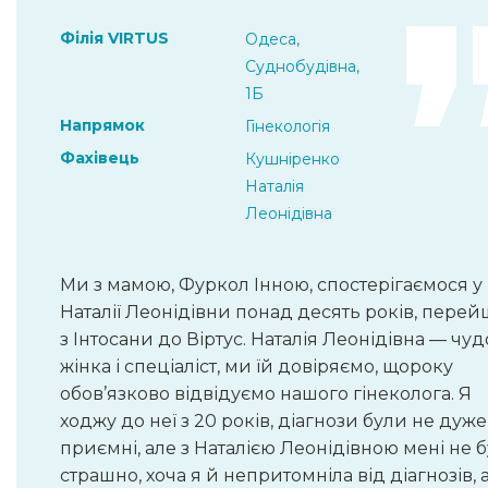
Філія VIRTUS
Одеса,
Суднобудівна,
1Б
Напрямок
Гінекологія
Фахівець
Кушніренко
Наталія
Леонідівна
Ми з мамою, Фуркол Інною, спостерігаємося у
Наталії Леонідівни понад десять років, пере
з Інтосани до Віртус. Наталія Леонідівна — чу
жінка і спеціаліст, ми їй довіряємо, щороку
обов’язково відвідуємо нашого гінеколога. Я
ходжу до неї з 20 років, діагнози були не дуже
приємні, але з Наталією Леонідівною мені не 
страшно, хоча я й непритомніла від діагнозів, 