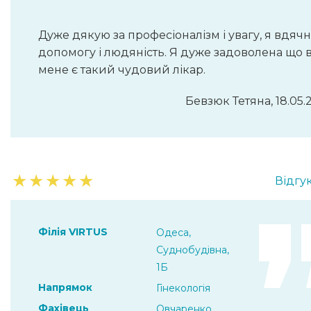
Дуже дякую за професіоналізм і увагу, я вдячн
допомогу і людяність. Я дуже задоволена що 
мене є такий чудовий лікар.
Бевзюк Тетяна, 18.05.
★
★
★
★
★
Відгук
Філія VIRTUS
Одеса,
Суднобудівна,
1Б
Напрямок
Гінекологія
Фахівець
Овчаренко