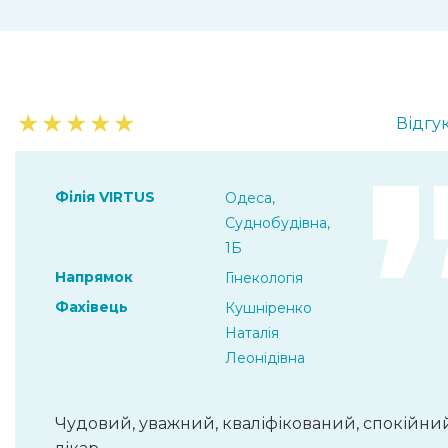
★
★
★
★
★
Відгук
Філія VIRTUS
Одеса,
Суднобудівна,
1Б
Напрямок
Гінекологія
Фахівець
Кушніренко
Наталія
Леонідівна
Чудовий, уважний, кваліфікований, спокійни