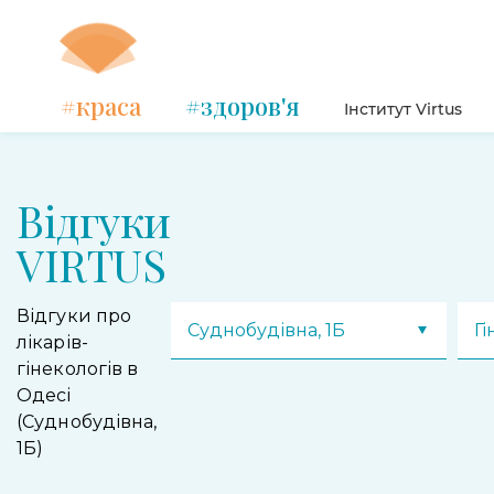
#краса
#здоров'я
Інститут Virtus
Відгуки
VIRTUS
Відгуки про
Суднобудівна, 1Б
Гі
лікарів-
гінекологів в
Одесі
(Суднобудівна,
1Б)