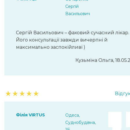
Сергій
Васильович
Сергій Васильович – фаховий сучасний лікар.
Його консультації завжди вичерпні й
максимально заспокійливі )
Кузьміна Ольга, 18.05.
★
★
★
★
★
Відгук
Філія VIRTUS
Одеса,
Суднобудівна,
1Б