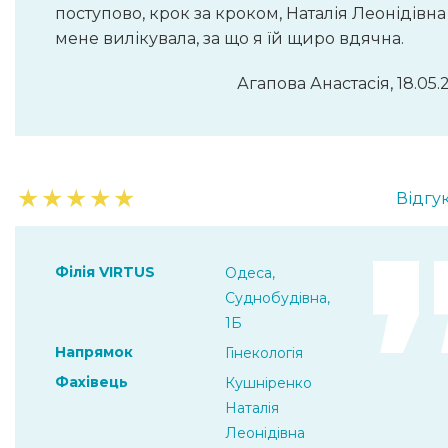
поступово, крок за кроком, Наталія Леонідівна
мене вилікувала, за що я їй щиро вдячна.
Агапова Анастасія, 18.05.
★
★
★
★
★
Відгук
Філія VIRTUS
Одеса,
Суднобудівна,
1Б
Напрямок
Гінекологія
Фахівець
Кушніренко
Наталія
Леонідівна