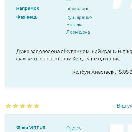
Напрямок
Гінекологія
Фахівець
Кушніренко
Наталія
Леонідівна
Дуже задоволена лікуванням, найкращий ліка
фахівець своєї справи. Ходжу не один рік.
Колбун Анастасія, 18.05.
★
★
★
★
★
Відгук
Філія VIRTUS
Одеса,