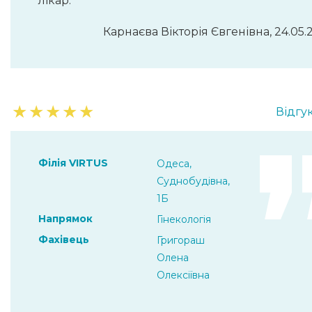
лікар.
Карнаєва Вікторія Євгенівна, 24.05.
★
★
★
★
★
Відгук
Філія VIRTUS
Одеса,
Суднобудівна,
1Б
Напрямок
Гінекологія
Фахівець
Григораш
Олена
Олексіївна