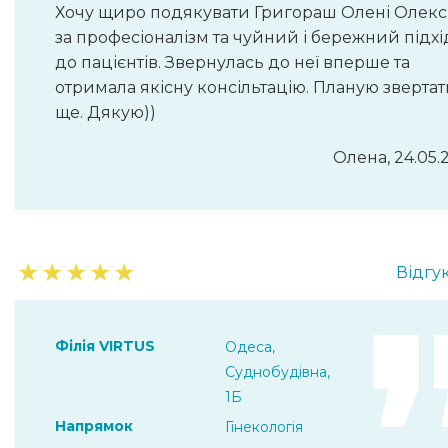
Хочу щиро подякувати Григораш Олені Олексі
за професіоналізм та чуйний і бережний підхі
до пацієнтів. Звернулась до неї вперше та
отримала якісну консільтацію. Планую зверта
ще. Дякую))
Олена, 24.05.
★
★
★
★
★
Відгук
Філія VIRTUS
Одеса,
Суднобудівна,
1Б
Напрямок
Гінекологія