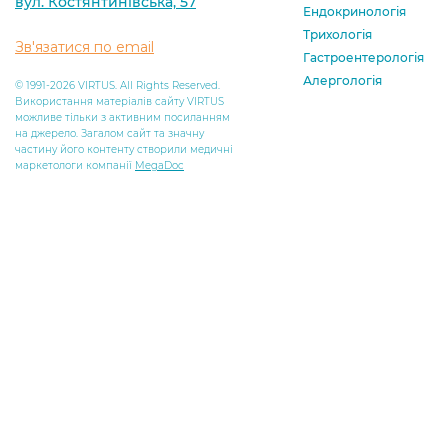
вул. Костянтинівська, 57
Ендокринологія
Трихологія
Зв'язатися по email
Гастроентерологія
Алергологія
© 1991-2026 VIRTUS. All Rights Reserved.
Використання матеріалів сайту VIRTUS
можливе тільки з активним посиланням
на джерело. Загалом сайт та значну
частину його контенту створили медичні
маркетологи компанії
MegaDoc