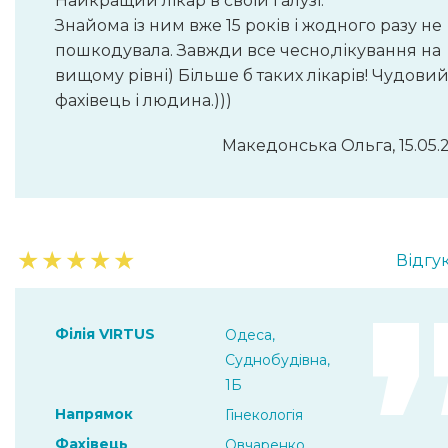
Найкращий лікар в своїй галузі.
Знайома із ним вже 15 років і жодного разу не
пошкодувала. Завжди все чесно,лікування на
вищому рівні) Більше б таких лікарів! Чудови
фахівець і людина.)))
Македонська Ольга, 15.05.
★
★
★
★
★
Відгук
Філія VIRTUS
Одеса,
Суднобудівна,
1Б
Напрямок
Гінекологія
Фахівець
Овчаренко