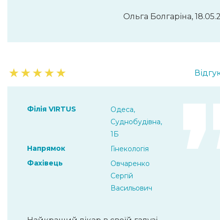
Ольга Болгаріна, 18.05.
★
★
★
★
★
Відгук
Філія VIRTUS
Одеса,
Суднобудівна,
1Б
Напрямок
Гінекологія
Фахівець
Овчаренко
Сергій
Васильович