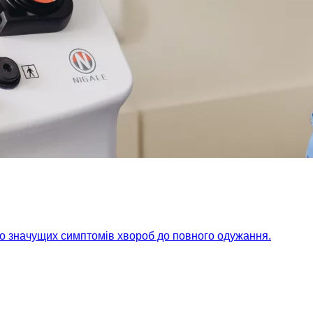
но значущих симптомів хвороб до повного одужання.