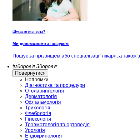
Шукаєте експерта?
Ми допоможемо з пошуком
Пошук за прізвищем або спеціалізації лікаря, а також
#здоров'я
Здоров'я
Повернутися
Напрямки
Діагностика та процедури
Отоларингологія
Дерматологія
Офтальмологія
Трихологія
Флебологія
Гінекологія
Травматологія та ортопедія
Урологія
Ендокринологія