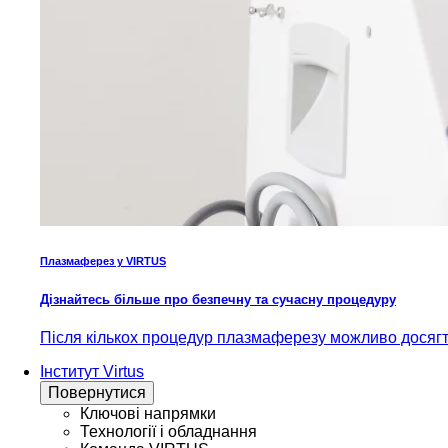
Плазмаферез у VIRTUS
Дізнайтесь більше про безпечну та сучасну процедуру
Після кількох процедур плазмаферезу можливо досягти
Інститут Virtus
Повернутися
Ключові напрямки
Технології і обладнання