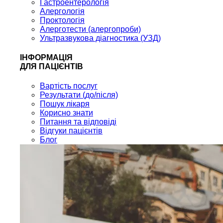
Гастроентерологія
Алергологія
Проктологія
Алерготести (алергопроби)
Ультразвукова діагностика (УЗД)
ІНФОРМАЦІЯ
ДЛЯ ПАЦІЄНТІВ
Вартість послуг
Результати (до/після)
Пошук лікаря
Корисно знати
Питання та відповіді
Відгуки пацієнтів
Блог