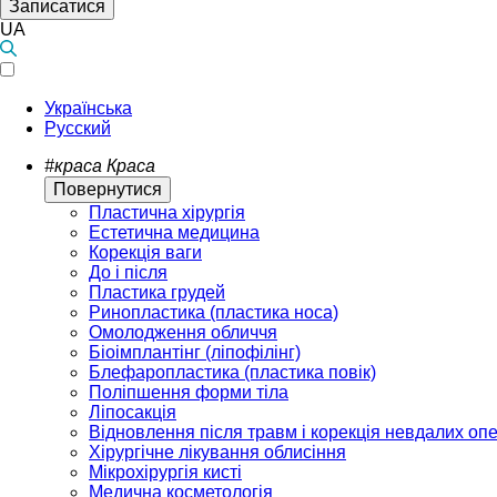
Записатися
UA
Українська
Русский
#краса
Краса
Повернутися
Пластична хірургія
Естетична медицина
Корекція ваги
До і після
Пластика грудей
Ринопластика (пластика носа)
Омолодження обличчя
Біоімплантінг (ліпофілінг)
Блефаропластика (пластика повік)
Поліпшення форми тіла
Ліпосакція
Відновлення після травм і корекція невдалих оп
Хірургічне лікування облисіння
Мікрохірургія кисті
Медична косметологія