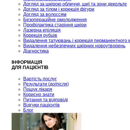
Догляд за шкірою обличчя, шиї та зони декольте
Догляд за тілом і корекція фігури
Догляд за волоссям
Безопераційне омолодження
Профілактика старіння шкіри
Лазерна епіляція
Корекція рубців
Видалення татуювань і корекція перманентного 
Видалення небезпечних шкірних новоутворень
Діагностика
ІНФОРМАЦІЯ
ДЛЯ ПАЦІЄНТІВ
Вартість послуг
Результати (до/після)
Пошук лікаря
Корисно знати
Питання та відповіді
Відгуки пацієнтів
Блог