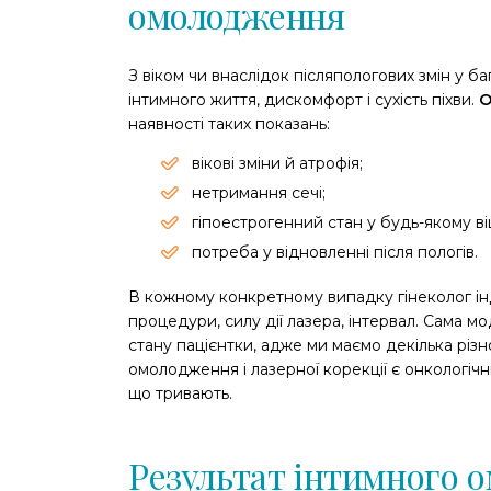
омолодження
З віком чи внаслідок післяпологових змін у ба
інтимного життя, дискомфорт і сухість піхви.
О
наявності таких показань:
вікові зміни й атрофія;
нетримання сечі;
гіпоестрогенний стан у будь-якому віц
потреба у відновленні після пологів.
В кожному конкретному випадку гінеколог інд
процедури, силу дії лазера, інтервал. Сама м
стану пацієнтки, адже ми маємо декілька різ
омолодження і лазерної корекції є онкологічн
що тривають.
Результат інтимного 