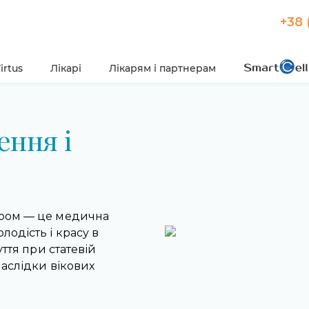
+38 
irtus
Лікарі
Лікарям і партнерам
ення і
ером — це медична
лодість і красу в
уття при статевій
наслідки вікових