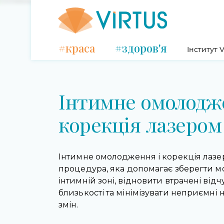
#краса
#здоров'я
Інститут V
Інтимне омолодж
корекція лазером
Інтимне омолодження і корекція лаз
процедура, яка допомагає зберегти мо
інтимній зоні, відновити втрачені відч
близькості та мінімізувати неприємні 
змін.