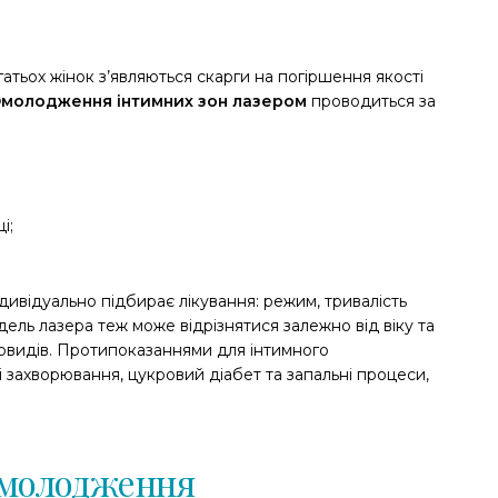
гатьох жінок з’являються скарги на погіршення якості
молодження інтимних зон лазером
проводиться за
і;
ивідуально підбирає лікування: режим, тривалість
одель лазера теж може відрізнятися залежно від віку та
новидів. Протипоказаннями для інтимного
і захворювання, цукровий діабет та запальні процеси,
омолодження