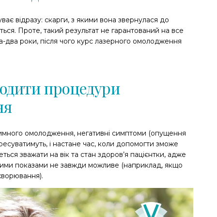
ває відразу: скарги, з якими вона звернулася до
ься. Проте, такий результат не гарантований на все
ра-два роки, після чого курс лазерного омолодження
водити процедури
ня
тимного омолодження, негативні симптоми (опущення
ресуватимуть, і настане час, коли допомогти зможе
еться зважати на вік та стан здоров’я пацієнтки, адже
вими показами не завжди можливе (наприклад, якщо
ахворювання).