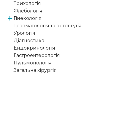
Трихологія
Флебологія
Гінекологія
Травматологія та ортопедія
Урологія
Діагностика
Ендокринологія
Гастроентерологія
Пульмонологія
Загальна хірургія