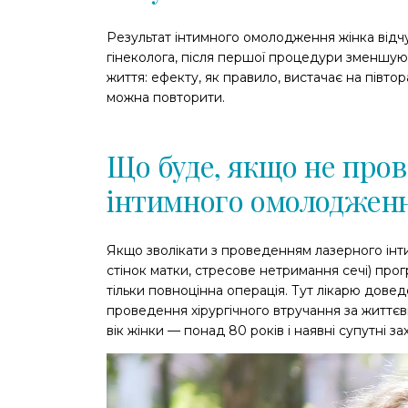
Результат інтимного омолодження жінка відчу
гінеколога, після першої процедури зменшуют
життя: ефекту, як правило, вистачає на півто
можна повторити.
Що буде, якщо не про
інтимного омолоджен
Якщо зволікати з проведенням лазерного ін
стінок матки, стресове нетримання сечі) прог
тільки повноцінна операція. Тут лікарю довед
проведення хірургічного втручання за життє
вік жінки — понад 80 років і наявні супутні з