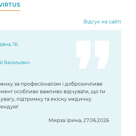
 VIRTUS
Відгук на сайті
івна, 1Б
ій Васильович
енку за професіоналізм і доброзичливе
мент особливо важливо відчувати, що ти
 увагу, підтримку та якісну медичну
мендую!
Мирза Ірина, 27.06.2026