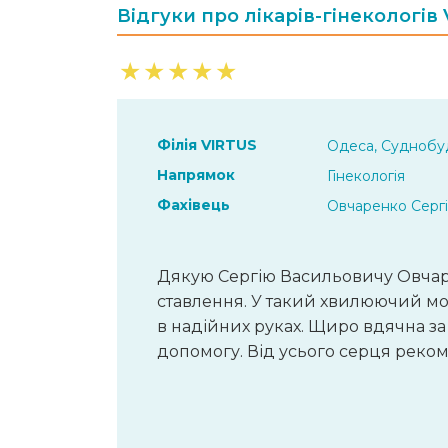
Відгуки про лікарів-гінекологів
★
★
★
★
★
Філія VIRTUS
Одеса, Суднобуд
Напрямок
Гінекологія
Фахівець
Овчаренко Серг
Дякую Сергію Васильовичу Овчар
ставлення. У такий хвилюючий мо
в надійних руках. Щиро вдячна за
допомогу. Від усього серця реко