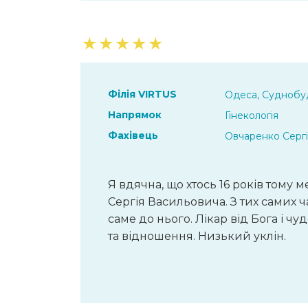
★
★
★
★
★
Філія VIRTUS
Одеса, Суднобуд
Напрямок
Гінекологія
Фахівець
Овчаренко Серг
Я вдячна, що хтось 16 років тому
Сергія Васильовича. З тих самих 
саме до нього. Лікар від Бога і ч
та відношення. Низький уклін.