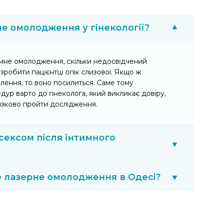
е омолодження у гінекології?
имне омолодження, скільки недосвідчений
зробити пацієнтці опік слизової. Якщо ж
лення, то воно посилиться. Саме тому
ур варто до гінеколога, який викликає довіру,
язково пройти дослідження.
сексом після інтимного
е лазерне омолодження в Одесі?