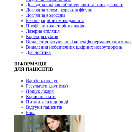
Догляд за шкірою обличчя, шиї та зони декольте
Догляд за тілом і корекція фігури
Догляд за волоссям
Безопераційне омолодження
Профілактика старіння шкіри
Лазерна епіляція
Корекція рубців
Видалення татуювань і корекція перманентного мак
Видалення небезпечних шкірних новоутворень
Діагностика
ІНФОРМАЦІЯ
ДЛЯ ПАЦІЄНТІВ
Вартість послуг
Результати (до/після)
Пошук лікаря
Корисно знати
Питання та відповіді
Відгуки пацієнтів
Блог