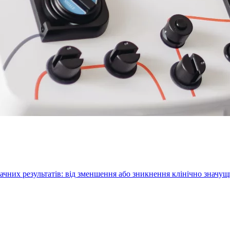
ачних результатів: від зменшення або зникнення клінічно значу