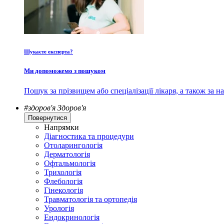
Шукаєте експерта?
Ми допоможемо з пошуком
Пошук за прізвищем або спеціалізації лікаря, а також за
#здоров'я
Здоров'я
Повернутися
Напрямки
Діагностика та процедури
Отоларингологія
Дерматологія
Офтальмологія
Трихологія
Флебологія
Гінекологія
Травматологія та ортопедія
Урологія
Ендокринологія