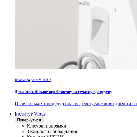
Плазмаферез у VIRTUS
Дізнайтесь більше про безпечну та сучасну процедуру
Після кількох процедур плазмаферезу можливо досягти зн
Інститут Virtus
Повернутися
Ключові напрямки
Технології і обладнання
Команда VIRTUS