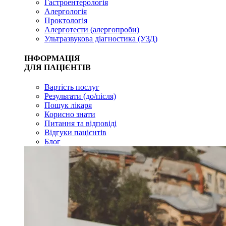
Гастроентерологія
Алергологія
Проктологія
Алерготести (алергопроби)
Ультразвукова діагностика (УЗД)
ІНФОРМАЦІЯ
ДЛЯ ПАЦІЄНТІВ
Вартість послуг
Результати (до/після)
Пошук лікаря
Корисно знати
Питання та відповіді
Відгуки пацієнтів
Блог