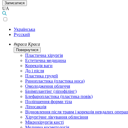
Записатися
UA
Українська
Русский
#краса
Краса
Повернутися
Пластична хірургія
Естетична медицина
Корекція ваги
До і після
Пластика грудей
Ринопластика (пластика носа)
Омолодження обличчя
Біоімплантінг (ліпофілінг)
Блефаропластика (пластика повік)
Поліпшення форми тіла
Ліпосакція
Відновлення після травм і корекція невдалих операц
Хірургічне лікування облисіння
Мікрохірургія кисті
Медична косметологія