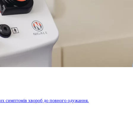
щих симптомів хвороб до повного одужання.