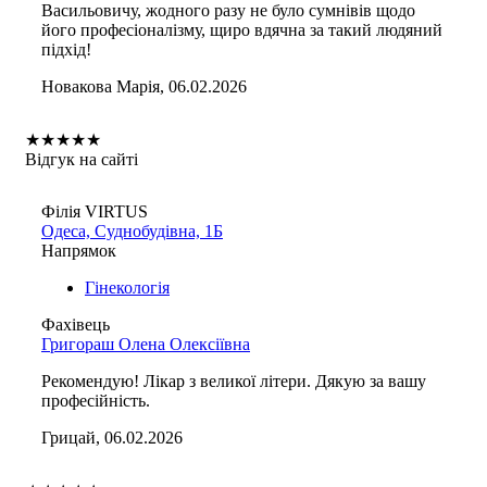
Васильовичу, жодного разу не було сумнівів щодо
його професіоналізму, щиро вдячна за такий людяний
підхід!
Новакова Марія, 06.02.2026
★
★
★
★
★
Відгук на сайті
Філія VIRTUS
Одеса, Суднобудівна, 1Б
Напрямок
Гінекологія
Фахівець
Григораш Олена Олексіївна
Рекомендую! Лікар з великої літери. Дякую за вашу
професійність.
Грицай, 06.02.2026