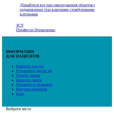
Дізнайтеся все про омолодження обличчя і
оздоровленні тіла власними стовбуровими
клітинами
ЗСУ
Професор Цепколенко
ІНФОРМАЦІЯ
ДЛЯ ПАЦІЄНТІВ
Вартість послуг
Результати (до/після)
Пошук лікаря
Корисно знати
Питання та відповіді
Відгуки пацієнтів
Блог
Вибрати місто