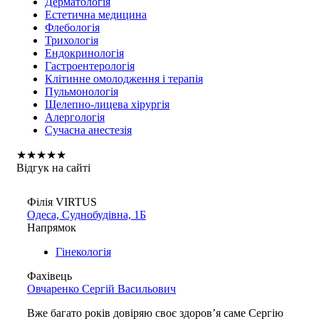
Дерматологія
Естетична медицина
Флебологія
Трихологія
Ендокринологія
Гастроентерологія
Клітинне омолодження і терапія
Пульмонологія
Щелепно-лицева хірургія
Алергологія
Сучасна анестезія
★
★
★
★
★
Відгук на сайті
Філія VIRTUS
Одеса, Суднобудівна, 1Б
Напрямок
Гінекологія
Фахівець
Овчаренко Сергій Васильович
Вже багато років довіряю своє здоров’я саме Сергію