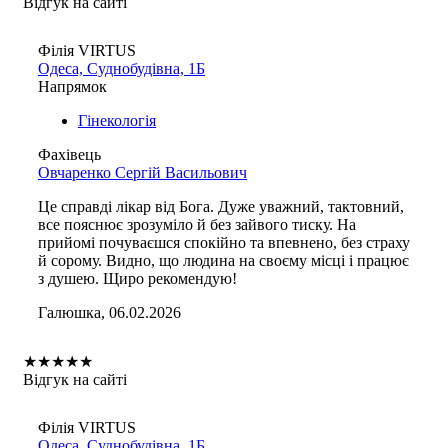
Відгук на сайті
Філія VIRTUS
Одеса, Суднобудівна, 1Б
Напрямок
Гінекологія
Фахівець
Овчаренко Сергій Васильович
Це справді лікар від Бога. Дуже уважний, тактовний,
все пояснює зрозуміло й без зайвого тиску. На
прийомі почуваєшся спокійно та впевнено, без страху
й сорому. Видно, що людина на своєму місці і працює
з душею. Щиро рекомендую!
Галюшка, 06.02.2026
★
★
★
★
★
Відгук на сайті
Філія VIRTUS
Одеса, Суднобудівна, 1Б