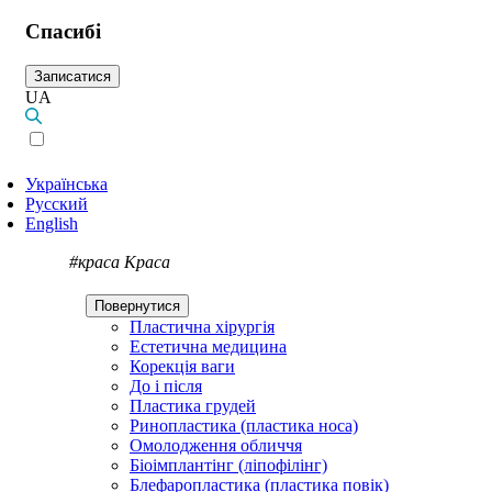
Спасибі
Записатися
UA
Українська
Русский
English
#краса
Краса
Повернутися
Пластична хірургія
Естетична медицина
Корекція ваги
До і після
Пластика грудей
Ринопластика (пластика носа)
Омолодження обличчя
Біоімплантінг (ліпофілінг)
Блефаропластика (пластика повік)