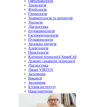
Офтальмологія
Трихологія
Флебологія
Гінекологія
Травматологія та ортопедія
Урологія
Діагностика
Ендокринологія
Гастроентерологія
Пульмонологія
Загальна хірургія
Алергологія
Проктологія
Клітинні технології SmartCell
Лазерні і апаратні технології
Діагностика
Лікарі VIRTUS
Засновник
Вакансії
Засновник
Історія інституту
Наші партнери