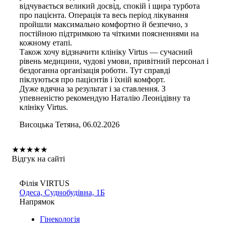
відчувається великий досвід, спокій і щира турбота
про пацієнта. Операція та весь період лікування
пройшли максимально комфортно й безпечно, з
постійною підтримкою та чіткими поясненнями на
кожному етапі.
Також хочу відзначити клініку Virtus — сучасний
рівень медицини, чудові умови, привітний персонал і
бездоганна організація роботи. Тут справді
піклуються про пацієнтів і їхній комфорт.
Дуже вдячна за результат і за ставлення. З
упевненістю рекомендую Наталію Леонідівну та
клініку Virtus.
Висоцька Тетяна, 06.02.2026
★
★
★
★
★
Відгук на сайті
Філія VIRTUS
Одеса, Суднобудівна, 1Б
Напрямок
Гінекологія