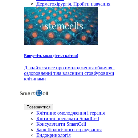
Дерматохірургія. Пройти навчання
Випустіть молодість з клітки!
Дізнайтеся все про омолодження обличчя і
оздоровленні тіла власними стовбуровими
клітинами
Повернутися
Клітинне омолодження і терапія
Клітинні препарати SmartCell
Консультанти SmartCell
Банк бiологiчного страхування
Ендокринологія