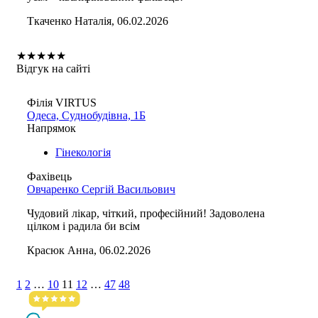
Ткаченко Наталія, 06.02.2026
★
★
★
★
★
Відгук на сайті
Філія VIRTUS
Одеса, Суднобудівна, 1Б
Напрямок
Гінекологія
Фахівець
Овчаренко Сергій Васильович
Чудовий лікар, чіткий, професійний! Задоволена
цілком і радила би всім
Красюк Анна, 06.02.2026
1
2
…
10
11
12
…
47
48