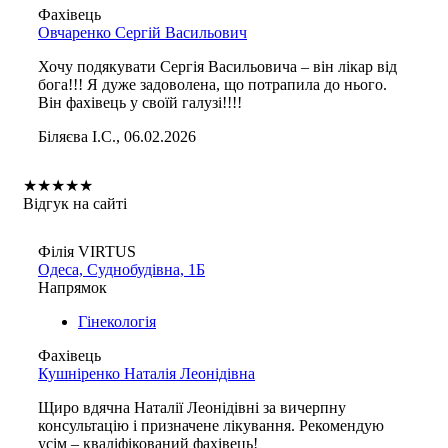
Фахівець
Овчаренко Сергій Васильович
Хочу подякувати Сергія Васильовича – він лікар від
бога!!! Я дуже задоволена, що потрапила до нього.
Він фахівець у своїй галузі!!!!
Біляєва І.С., 06.02.2026
★
★
★
★
★
Відгук на сайті
Філія VIRTUS
Одеса, Суднобудівна, 1Б
Напрямок
Гінекологія
Фахівець
Кушніренко Наталія Леонідівна
Щиро вдячна Наталії Леонідівні за вичерпну
консультацію і призначене лікування. Рекомендую
усім – кваліфікований фахівець!