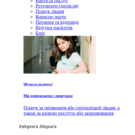
Вартість послуг
Результати (до/після)
Пошук лікаря
Корисно знати
Питання та відповіді
Відгуки пацієнтів
Блог
Шукаєте експерта?
Ми допоможемо з пошуком
Пошук за прізвищем або спеціалізації лікаря, а
також за назвою послуги або захворювання
#здоров'я
Здоров'я