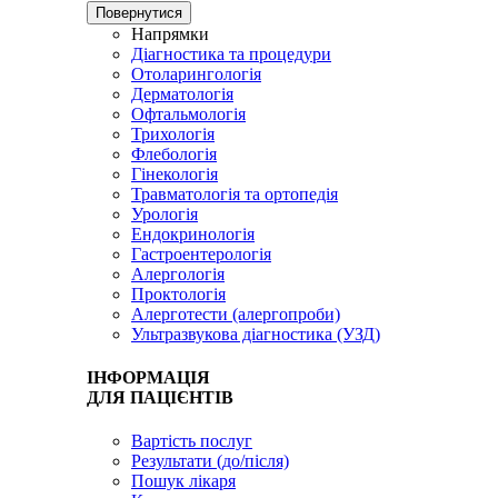
Повернутися
Напрямки
Діагностика та процедури
Отоларингологія
Дерматологія
Офтальмологія
Трихологія
Флебологія
Гінекологія
Травматологія та ортопедія
Урологія
Ендокринологія
Гастроентерологія
Алергологія
Проктологія
Алерготести (алергопроби)
Ультразвукова діагностика (УЗД)
ІНФОРМАЦІЯ
ДЛЯ ПАЦІЄНТІВ
Вартість послуг
Результати (до/після)
Пошук лікаря