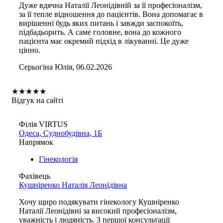
Дуже вдячна Наталії Леонідівній за її професіоналізм,
за її тепле відношення до пацієнтів. Вона допомагає в
вирішенні будь яких питань і завжди заспокоїть,
підбадьорить. А саме головне, вона до кожного
пацієнта має окремий підхід в лікуванні. Це дуже
цінно.
Серьогіна Юлія, 06.02.2026
★
★
★
★
★
Відгук на сайті
Філія VIRTUS
Одеса, Суднобудівна, 1Б
Напрямок
Гінекологія
Фахівець
Кушніренко Наталія Леонідівна
Хочу щиро подякувати гінекологу Кушніренко
Наталії Леонідівні за високий професіоналізм,
уважність і людяність. З першої консультації