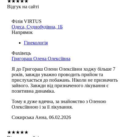
★
★
★
★
★
Відгук на сайті
Філія VIRTUS
Одеса, Суднобудівна, 1Б
Напрямок
Гінекологія
Фахівець
Григораш Олена Олексіївна
Я до Григораш Олени Олексіївни ходжу більше 7
років, завжди уважно проводить прийом та
прислухається до побажань. Ніколи не призначить
зайвого. Завжди від призначеного лікування є
позитивна динаміка.
Тому я дуже вдячна, за знайомство з Оленою
Олексіївною і за її лікування.
Сокирська Анна, 06.02.2026
★
★
★
★
★