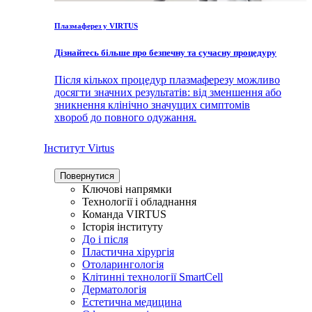
Плазмаферез у VIRTUS
Дізнайтесь більше про безпечну та сучасну процедуру
Після кількох процедур плазмаферезу можливо
досягти значних результатів: від зменшення або
зникнення клінічно значущих симптомів
хвороб до повного одужання.
Інститут Virtus
Повернутися
Ключові напрямки
Технології і обладнання
Команда VIRTUS
Історія інституту
До і після
Пластична хірургія
Отоларингологія
Клітинні технології SmartCell
Дерматологія
Естетична медицина