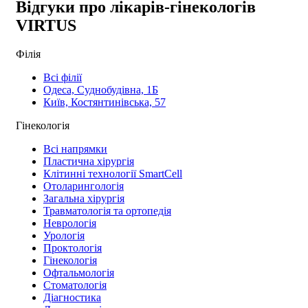
Відгуки про лікарів-гінекологів
VIRTUS
Філія
Всі філії
Одеса, Суднобудівна, 1Б
Київ, Костянтинівська, 57
Гінекологія
Всі напрямки
Пластична хірургія
Клітинні технології SmartCell
Отоларингологія
Загальна хірургія
Травматологія та ортопедія
Неврологія
Урологія
Проктологія
Гінекологія
Офтальмологія
Стоматологія
Діагностика