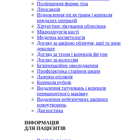
Поліпшення форми тіла
Ліпосакція
Відновлення після травм і корекція
невдалих операцій
Хірургічне лікування облисіння
Мікрохірургія кисті
Медична косметологія
Догляд за шкірою обличчя, шиї та зони
декольте
Догляд за тілом і корекція фігури
Догляд за волоссям
Безопераційне омолодження
Профілактика старіння шкіри
Лазерна епіляція
Корекція рубців
Видалення татуювань і корекція
перманентного макіяжу
Видалення небезпечних шкірних
новоутворень
Діагностика
ІНФОРМАЦІЯ
ДЛЯ ПАЦІЄНТІВ