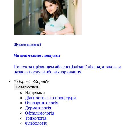
Шукаєте експерта?
Ми допоможемо з пошуком
Пошук за прізвищем або спеціалізації лікаря, а також за
назвою послуги або захворювання
#здоров'я
Здоров'я
Повернутися
Напрямки
Діагностика та процедури
Отоларингологія
Дерматологія
Офтальмологія
Трихологія
Флебологія