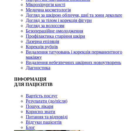
Мікрохірургія кисті
Медична косметологія
Догляд за шкірою обличчя, шиї та зони декольте
Догляд за тілом і корекція фігури
Догляд за волоссям
Безопераційне омолодження
Профілактика старіння шкіри
Лазерна епіляція
Корекція рубців
Видалення татуювань і корекція перманентного
макіяжу
Видалення небезпечних шкірних новоутворень
Діагностика
ІНФОРМАЦІЯ
ДЛЯ ПАЦІЄНТІВ
Вартість послуг
Результати (до/після)
Пошук лікаря
Корисно знати
Питання та відповіді
Відгуки пацієнтів
Блог