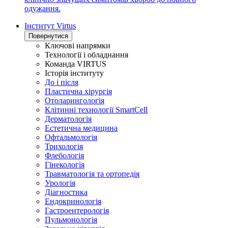
одужання.
Інститут Virtus
Повернутися
Ключові напрямки
Технології і обладнання
Команда VIRTUS
Історія інституту
До і після
Пластична хірургія
Отоларингологія
Клітинні технології SmartCell
Дерматологія
Естетична медицина
Офтальмологія
Трихологія
Флебологія
Гінекологія
Травматологія та ортопедія
Урологія
Діагностика
Ендокринологія
Гастроентерологія
Пульмонологія