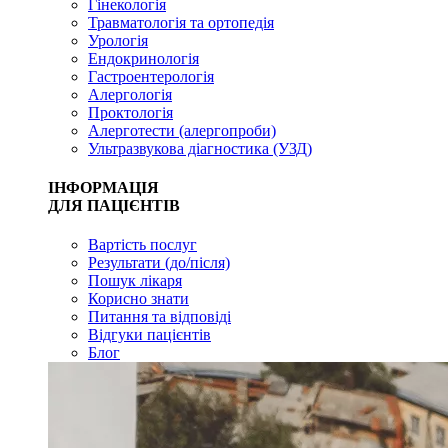
Гінекологія
Травматологія та ортопедія
Урологія
Ендокринологія
Гастроентерологія
Алергологія
Проктологія
Алерготести (алергопроби)
Ультразвукова діагностика (УЗД)
ІНФОРМАЦІЯ
ДЛЯ ПАЦІЄНТІВ
Вартість послуг
Результати (до/після)
Пошук лікаря
Корисно знати
Питання та відповіді
Відгуки пацієнтів
Блог