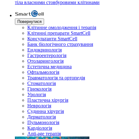
тіла власними стовбуровими клітинами
Повернутися
Клітинне омолодження і терапія
Клітинні препарати SmartCell
Консультанти SmartCell
Банк бiологiчного страхування
Ендокринологія
Гастроентерологія
Отоларингологія
Естетична медицина
Офтальмологія
Травматологія та ортопедія
Стоматологія
Гінекологія
Урологія
Пластична хірургія
Неврологія
Судинна хірургія
Дерматологія
Пульмонологія
Кардiологія
Anti-age терапія