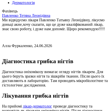
Дерматологія
Фахівець
Павленко Тетяна Леонідівна
Ми відвідуємо лікаря Павленко Татьяну Леонідівну, лікуємо
доньці акне,хочу сказати, що це дуже кваліфікований лікар,
знає свою роботу, і дуже нам допоміг. Щиро рекомендую!!!!!
Алла Фуркаленко, 24.06.2026
Діагностика грибка нігтів
Діагностика оніхомікозу вимагає огляду нігтів лікарем. Для
цього беруть зразки нігтя та зішкріби тканин. Після цього їх
доставляють в лабораторію. Там проводять мікробіологічне та
гістологічне дослідження.
Лікування грибка нігтів
На прийомі
лікар-дерматолог
проведе діагностику та
розповість як лікувати оніхомікоз нігтів. Після діагностики