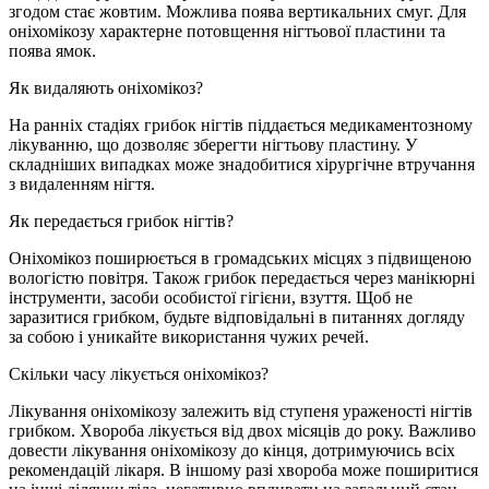
згодом стає жовтим. Можлива поява вертикальних смуг. Для
оніхомікозу характерне потовщення нігтьової пластини та
поява ямок.
Як видаляють оніхомікоз?
На ранніх стадіях грибок нігтів піддається медикаментозному
лікуванню, що дозволяє зберегти нігтьову пластину. У
складніших випадках може знадобитися хірургічне втручання
з видаленням нігтя.
Як передається грибок нігтів?
Оніхомікоз поширюється в громадських місцях з підвищеною
вологістю повітря. Також грибок передається через манікюрні
інструменти, засоби особистої гігієни, взуття. Щоб не
заразитися грибком, будьте відповідальні в питаннях догляду
за собою і уникайте використання чужих речей.
Скільки часу лікується оніхомікоз?
Лікування оніхомікозу залежить від ступеня ураженості нігтів
грибком. Хвороба лікується від двох місяців до року. Важливо
довести лікування оніхомікозу до кінця, дотримуючись всіх
рекомендацій лікаря. В іншому разі хвороба може поширитися