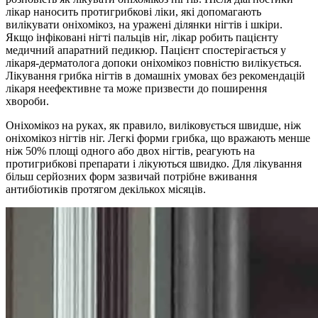
лікар наносить протигрибкові ліки, які допомагають
вилікувати оніхомікоз, на уражені ділянки нігтів і шкіри.
Якщо інфіковані нігті пальців ніг, лікар робить пацієнту
медичний апаратний педикюр. Пацієнт спостерігається у
лікаря-дерматолога допоки оніхомікоз повністю вилікується.
Лікування грибка нігтів в домашніх умовах без рекомендацій
лікаря неефективне та може призвести до поширення
хвороби.
Оніхомікоз на руках, як правило, виліковується швидше, ніж
оніхомікоз нігтів ніг. Легкі форми грибка, що вражають менше
ніж 50% площі одного або двох нігтів, реагують на
протигрибкові препарати і лікуються швидко. Для лікування
більш серйозних форм зазвичай потрібне вживання
антибіотиків протягом декількох місяців.