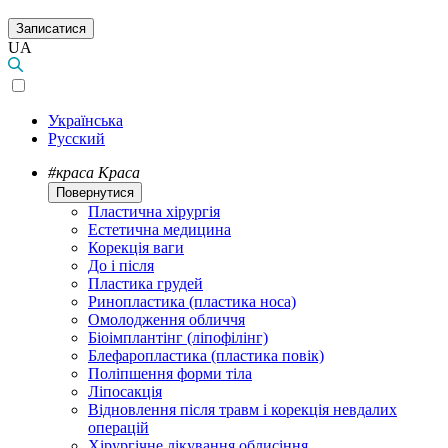
Записатися
UA
Українська
Русский
#краса
Краса
Повернутися
Пластична хірургія
Естетична медицина
Корекція ваги
До і після
Пластика грудей
Ринопластика (пластика носа)
Омолодження обличчя
Біоімплантінг (ліпофілінг)
Блефаропластика (пластика повік)
Поліпшення форми тіла
Ліпосакція
Відновлення після травм і корекція невдалих
операцій
Хірургічне лікування облисіння