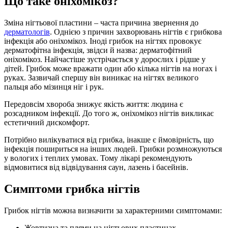
Що таке оніхомікоз?
Зміна нігтьової пластини – часта причина звернення до
дерматологів
. Однією з причин захворювань нігтів є грибкова
інфекція або оніхомікоз. Іноді грибок на нігтях провокує
дерматофітна інфекція, звідси й назва: дерматофітний
оніхомікоз. Найчастіше зустрічається у дорослих і рідше у
дітей. Грибок може вражати один або кілька нігтів на ногах і
руках. Зазвичай спершу він виникає на нігтях великого
пальця або мізинця ніг і рук.
Передовсім хвороба знижує якість життя: людина є
розсадником інфекції. До того ж, оніхомікоз нігтів викликає
естетичний дискомфорт.
Потрібно вилікуватися від грибка, інакше є ймовірність, що
інфекція пошириться на інших людей. Грибки розмножуються
у вологих і теплих умовах. Тому лікарі рекомендують
відмовитися від відвідування саун, лазень і басейнів.
Симптоми грибка нігтів
Грибок нігтів можна визначити за характерними симптомами:
Жовтизна та плями на нігтьових пластинах