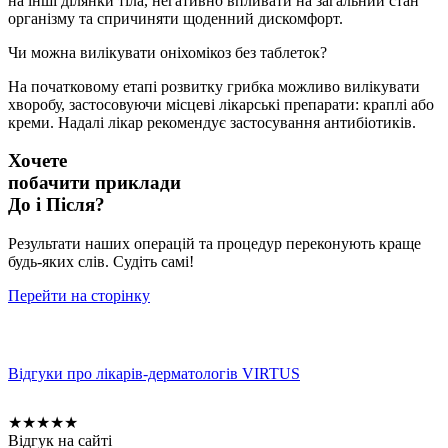
на інші ділянки тіла, негативно впливати на загальний стан
організму та спричиняти щоденний дискомфорт.
Чи можна вилікувати оніхомікоз без таблеток?
На початковому етапі розвитку грибка можливо вилікувати
хворобу, застосовуючи місцеві лікарські препарати: краплі або
креми. Надалі лікар рекомендує застосування антибіотиків.
Хочете
побачити приклади
До і Після?
Результати наших операцій та процедур переконують краще
будь-яких слів. Судіть самі!
Перейти на сторінку
Відгуки про лікарів-дерматологів VIRTUS
★
★
★
★
★
Відгук на сайті