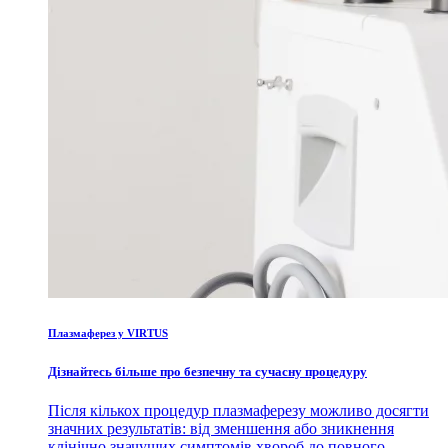
Плазмаферез у VIRTUS
Дізнайтесь більше про безпечну та сучасну процедуру
Після кількох процедур плазмаферезу можливо досягти
значних результатів: від зменшення або зникнення
клінічно значущих симптомів хвороб до повного