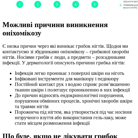
Можливі причини виникнення
оніхомікозу
Є низка причин через які виникає грибок нігтів. Щодня ми
контактуємо зі збудниками оніхомікозу – грибкової хвороби
нігтів. Носіями грибів є люди, а предмети – розсадниками
інфекції. У дерматології описують причини грибка нігтів:
Інфекція легко проникає з поверхні шкіри на ніготь
Інфіковані інструменти для манікюру і педикюру
Постійний контакт рук з водою сприяє розм’якшенню
тканин шкіри і полегшує проникненню в них інфекції
До причин відносять ендокринологічні порушення,
порушення обмінних процесів, хронічні хвороби шкіри
та травми нігтів
Порожнеча під нігтем, яка утворюється під час носіння
незручного взуття або використання гель-лаку, може
стати місцем розмноження інфекції
Що буде, якщо не лікувати грибок