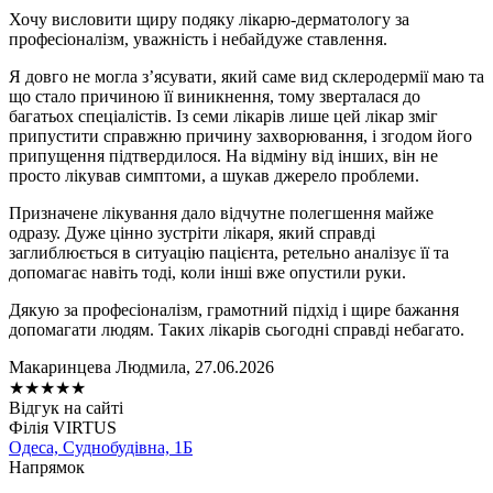
Хочу висловити щиру подяку лікарю-дерматологу за
професіоналізм, уважність і небайдуже ставлення.
Я довго не могла з’ясувати, який саме вид склеродермії маю та
що стало причиною її виникнення, тому зверталася до
багатьох спеціалістів. Із семи лікарів лише цей лікар зміг
припустити справжню причину захворювання, і згодом його
припущення підтвердилося. На відміну від інших, він не
просто лікував симптоми, а шукав джерело проблеми.
Призначене лікування дало відчутне полегшення майже
одразу. Дуже цінно зустріти лікаря, який справді
заглиблюється в ситуацію пацієнта, ретельно аналізує її та
допомагає навіть тоді, коли інші вже опустили руки.
Дякую за професіоналізм, грамотний підхід і щире бажання
допомагати людям. Таких лікарів сьогодні справді небагато.
Макаринцева Людмила, 27.06.2026
★
★
★
★
★
Відгук на сайті
Філія VIRTUS
Одеса, Суднобудівна, 1Б
Напрямок