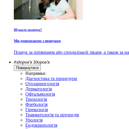
Шукаєте експерта?
Ми допоможемо з пошуком
Пошук за прізвищем або спеціалізації лікаря, а також за
#здоров'я
Здоров'я
Повернутися
Напрямки
Діагностика та процедури
Отоларингологія
Дерматологія
Офтальмологія
Трихологія
Флебологія
Гінекологія
Травматологія та ортопедія
Урологія
Ендокринологія