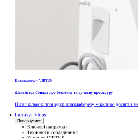
Плазмаферез у VIRTUS
Дізнайтесь більше про безпечну та сучасну процедуру
Після кількох процедур плазмаферезу можливо досягти зн
Інститут Virtus
Повернутися
Ключові напрямки
Технології і обладнання
Команда VIRTUS