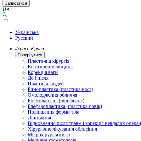
Записатися
UA
Українська
Русский
#краса
Краса
Повернутися
Пластична хірургія
Естетична медицина
Корекція ваги
До і після
Пластика грудей
Ринопластика (пластика носа)
Омолодження обличчя
Біоімплантінг (ліпофілінг)
Блефаропластика (пластика повік)
Поліпшення форми тіла
Ліпосакція
Відновлення після травм і корекція невдалих операц
Хірургічне лікування облисіння
Мікрохірургія кисті
Медична косметологія