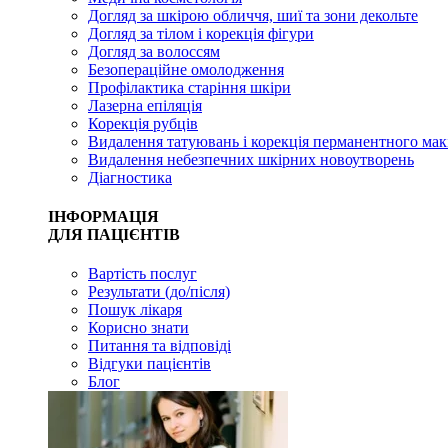
Догляд за шкірою обличчя, шиї та зони декольте
Догляд за тілом і корекція фігури
Догляд за волоссям
Безопераційне омолодження
Профілактика старіння шкіри
Лазерна епіляція
Корекція рубців
Видалення татуювань і корекція перманентного мак
Видалення небезпечних шкірних новоутворень
Діагностика
ІНФОРМАЦІЯ
ДЛЯ ПАЦІЄНТІВ
Вартість послуг
Результати (до/після)
Пошук лікаря
Корисно знати
Питання та відповіді
Відгуки пацієнтів
Блог