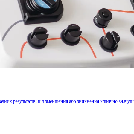
ачних результатів: від зменшення або зникнення клінічно значу