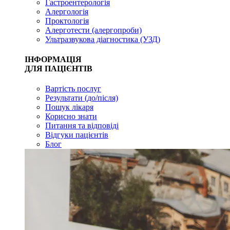
Гастроентерологія
Алергологія
Проктологія
Алерготести (алергопроби)
Ультразвукова діагностика (УЗД)
ІНФОРМАЦІЯ
ДЛЯ ПАЦІЄНТІВ
Вартість послуг
Результати (до/після)
Пошук лікаря
Корисно знати
Питання та відповіді
Відгуки пацієнтів
Блог