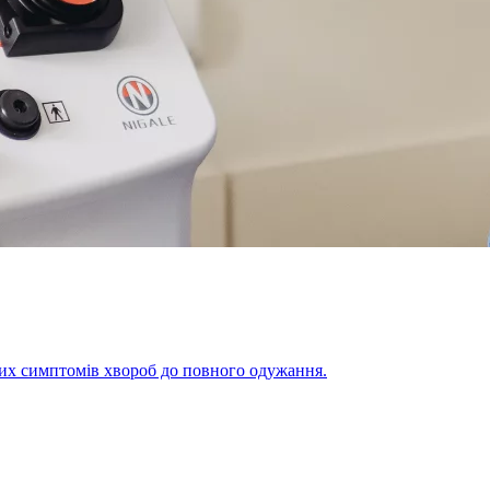
щих симптомів хвороб до повного одужання.